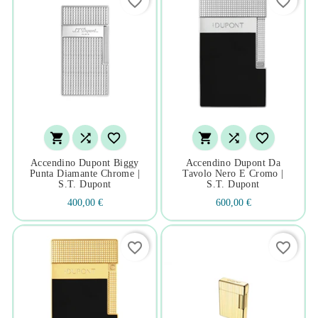
favorite_border
favorite_border






Accendino Dupont Biggy
Accendino Dupont Da
Punta Diamante Chrome |
Tavolo Nero E Cromo |
S.t. Dupont
S.t. Dupont
400,00 €
600,00 €
favorite_border
favorite_border