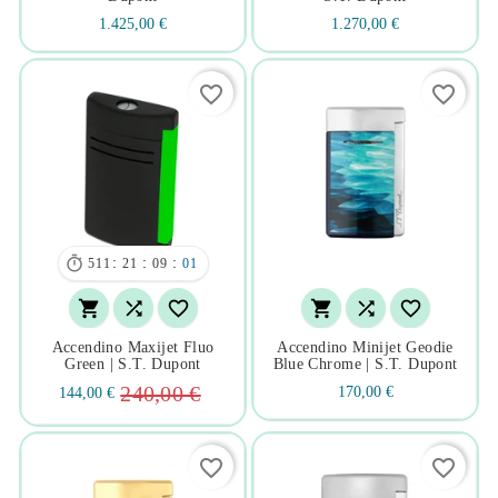
1.425,00 €
1.270,00 €
favorite_border
favorite_border

:
:
:
511
21
09
00






Accendino Maxijet Fluo
Accendino Minijet Geodie
Green | S.t. Dupont
Blue Chrome | S.t. Dupont
240,00 €
170,00 €
144,00 €
favorite_border
favorite_border