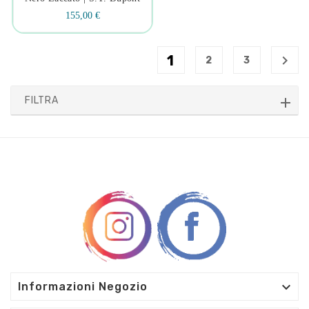
155,00 €
1

2
3
FILTRA

Informazioni Negozio