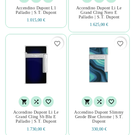
Accendino Dupont L1
Accendino Dupont Li Le
Palladio | S.t. Dupont
Grand Cling Nero E
Palladio | S.t. Dupont
1.015,00 €
1.625,00 €
favorite_border
favorite_border






Accendino Dupont Li Le
Accendino Dupont Slimmy
Grand Cling Sb Blu E
Geode Blue Chrome | S.t.
Palladio | S.t. Dupont
Dupont
1.730,00 €
330,00 €