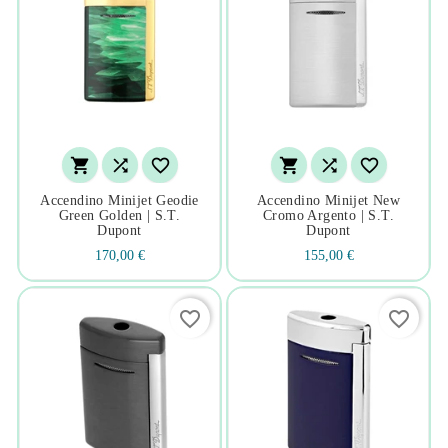






Accendino Minijet Geodie
Accendino Minijet New
Green Golden | S.t.
Cromo Argento | S.t.
Dupont
Dupont
170,00 €
155,00 €
favorite_border
favorite_border