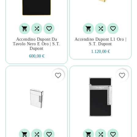






Accendino Dupont Da
Accendino Dupont L1 Oro |
Tavolo Nero E Oro | S.t.
S.t. Dupont
Dupont
1.120,00 €
600,00 €
favorite_border
favorite_border





