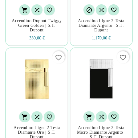






Accendino Dupont Twiggy
Accendino Ligne 2 Testa
Green Golden | S.t.
Diamante Argento | S.t.
Dupont
Dupont
330,00 €
1.170,00 €
favorite_border
favorite_border






Accendino Ligne 2 Testa
Accendino Ligne 2 Testa
Diamante Oro | S.t.
Micro Diamante Argento |
Dupont
S.t. Dupont