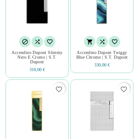






Accendino Dupont Slimmy
Accendino Dupont Twiggy
Nero E Cromo | S.t.
Blue Chrome | S.t. Dupont
Dupont
330,00 €
310,00 €
favorite_border
favorite_border