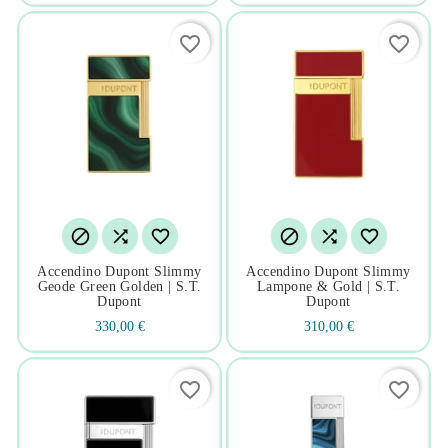
favorite_border
favorite_border






Accendino Dupont Slimmy
Accendino Dupont Slimmy
Geode Green Golden | S.t.
Lampone & Gold | S.t.
Dupont
Dupont
330,00 €
310,00 €
favorite_border
favorite_border