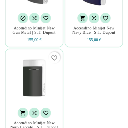






Accendino Minijet New
Accendino Minijet New
Gun Metal | S.t. Dupont
Navy Blue | S.t. Dupont
155,00 €
155,00 €
favorite_border



Accendino Minijet New
Nero Laccato | S.t. Dupont