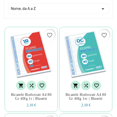

Nome, da A a Z
favorite_border
favorite_border






Ricambi Rinforzati A4 80
Ricambi Rinforzati A4 80
Gr 40fg 1r | Blasetti
Gr 40fg 1rc | Blasetti
2,10 €
2,10 €