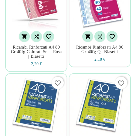






Ricambi Rinforzati A4 80
Ricambi Rinforzati A4 80
Gr 40fg Colorati 5m - Rosa
Gr 40fg Q | Blasetti
| Blasetti
2,10 €
2,20 €
favorite_border
favorite_border