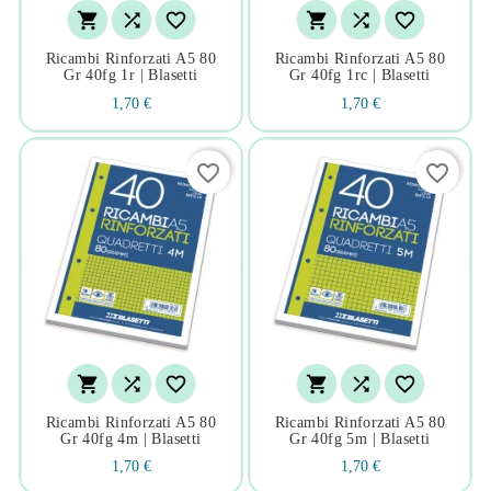






Ricambi Rinforzati A5 80
Ricambi Rinforzati A5 80
Gr 40fg 1r | Blasetti
Gr 40fg 1rc | Blasetti
1,70 €
1,70 €
favorite_border
favorite_border






Ricambi Rinforzati A5 80
Ricambi Rinforzati A5 80
Gr 40fg 4m | Blasetti
Gr 40fg 5m | Blasetti
1,70 €
1,70 €