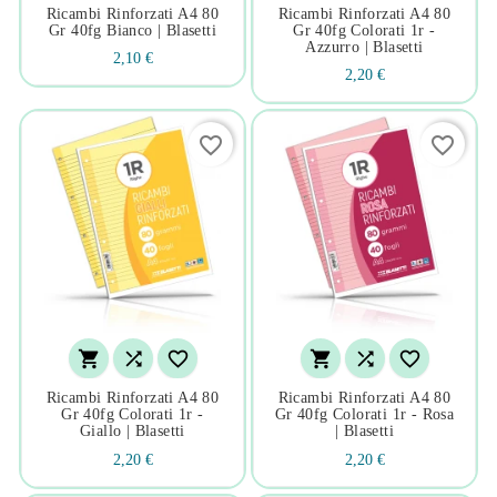
Ricambi Rinforzati A4 80
Ricambi Rinforzati A4 80
Gr 40fg Bianco | Blasetti
Gr 40fg Colorati 1r -
Azzurro | Blasetti
2,10 €
2,20 €
favorite_border
favorite_border






Ricambi Rinforzati A4 80
Ricambi Rinforzati A4 80
Gr 40fg Colorati 1r -
Gr 40fg Colorati 1r - Rosa
Giallo | Blasetti
| Blasetti
2,20 €
2,20 €