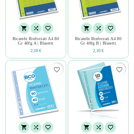






Ricambi Rinforzati A4 80
Ricambi Rinforzati A4 80
Gr 40fg A | Blasetti
Gr 40fg B | Blasetti
2,10 €
2,10 €
favorite_border
favorite_border





