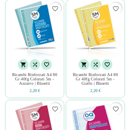
favorite_border
favorite_border






Ricambi Rinforzati A4 80
Ricambi Rinforzati A4 80
Gr 40fg Colorati 5m -
Gr 40fg Colorati 5m -
Azzurro | Blasetti
Giallo | Blasetti
2,20 €
2,20 €
favorite_border
favorite_border