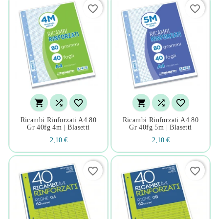
favorite_border
favorite_border






Ricambi Rinforzati A4 80
Ricambi Rinforzati A4 80
Gr 40fg 4m | Blasetti
Gr 40fg 5m | Blasetti
2,10 €
2,10 €
favorite_border
favorite_border