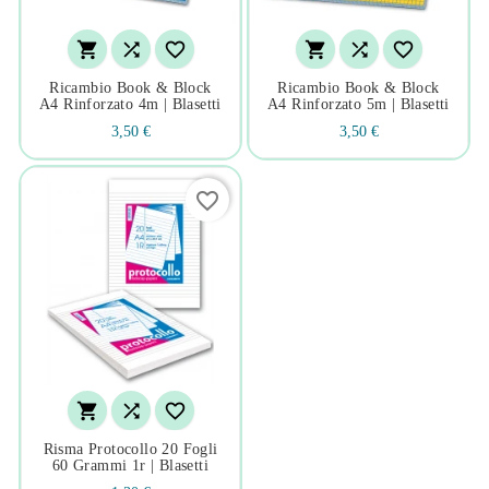






Ricambio Book & Block
Ricambio Book & Block
A4 Rinforzato 4m | Blasetti
A4 Rinforzato 5m | Blasetti
3,50 €
3,50 €
favorite_border



Risma Protocollo 20 Fogli
60 Grammi 1r | Blasetti