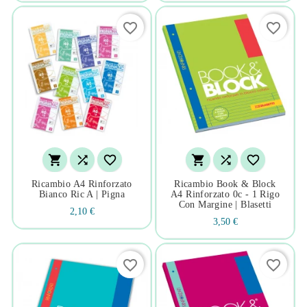
favorite_border
favorite_border






Ricambio A4 Rinforzato
Ricambio Book & Block
Bianco Ric A | Pigna
A4 Rinforzato 0c - 1 Rigo
Con Margine | Blasetti
2,10 €
3,50 €
favorite_border
favorite_border