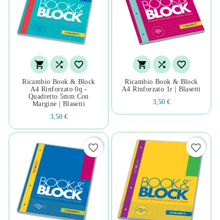






Ricambio Book & Block
Ricambio Book & Block
A4 Rinforzato 0q -
A4 Rinforzato 1r | Blasetti
Quadretto 5mm Con
3,50 €
Margine | Blasetti
3,50 €
favorite_border
favorite_border