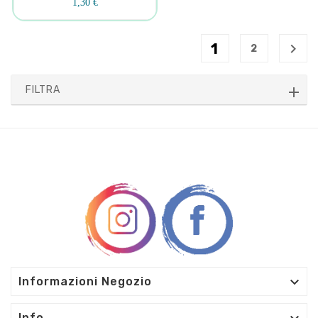
1,30 €
1

2
FILTRA

Informazioni Negozio
Info