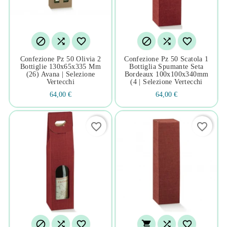






Confezione Pz 50 Olivia 2
Confezione Pz 50 Scatola 1
Bottiglie 130x65x335 Mm
Bottiglia Spumante Seta
(26) Avana | Selezione
Bordeaux 100x100x340mm
Vertecchi
(4 | Selezione Vertecchi
64,00 €
64,00 €
favorite_border
favorite_border





