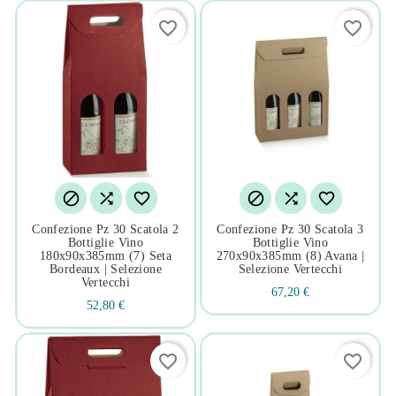
favorite_border
favorite_border






Confezione Pz 30 Scatola 2
Confezione Pz 30 Scatola 3
Bottiglie Vino
Bottiglie Vino
180x90x385mm (7) Seta
270x90x385mm (8) Avana |
Bordeaux | Selezione
Selezione Vertecchi
Vertecchi
67,20 €
52,80 €
favorite_border
favorite_border