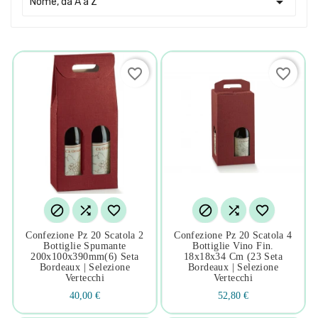

Nome, da A a Z
favorite_border
favorite_border






Confezione Pz 20 Scatola 2
Confezione Pz 20 Scatola 4
Bottiglie Spumante
Bottiglie Vino Fin.
200x100x390mm(6) Seta
18x18x34 Cm (23 Seta
Bordeaux | Selezione
Bordeaux | Selezione
Vertecchi
Vertecchi
40,00 €
52,80 €