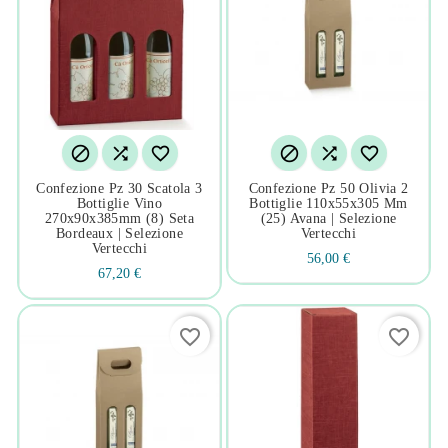






Confezione Pz 30 Scatola 3
Confezione Pz 50 Olivia 2
Bottiglie Vino
Bottiglie 110x55x305 Mm
270x90x385mm (8) Seta
(25) Avana | Selezione
Bordeaux | Selezione
Vertecchi
Vertecchi
56,00 €
67,20 €
favorite_border
favorite_border