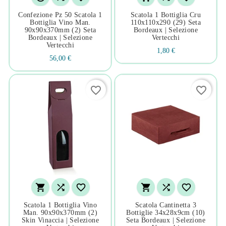
Confezione Pz 50 Scatola 1
Scatola 1 Bottiglia Cru
Bottiglia Vino Man.
110x110x290 (29) Seta
90x90x370mm (2) Seta
Bordeaux | Selezione
Bordeaux | Selezione
Vertecchi
Vertecchi
1,80 €
56,00 €
favorite_border
favorite_border






Scatola 1 Bottiglia Vino
Scatola Cantinetta 3
Man. 90x90x370mm (2)
Bottiglie 34x28x9cm (10)
Skin Vinaccia | Selezione
Seta Bordeaux | Selezione