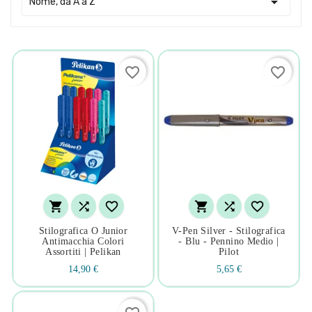

Nome, da A a Z
favorite_border
favorite_border






Stilografica O Junior
V-Pen Silver - Stilografica
Antimacchia Colori
- Blu - Pennino Medio |
Assortiti | Pelikan
Pilot
14,90 €
5,65 €