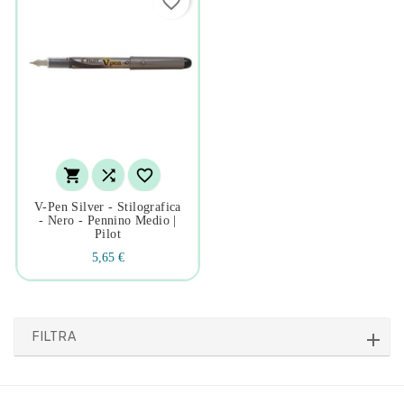
favorite_border



V-Pen Silver - Stilografica
- Nero - Pennino Medio |
Pilot
5,65 €
FILTRA