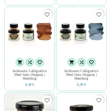
favorite_border
favorite_border






Inchiostro Calligrafico
Inchiostro Calligrafico
30ml Italo (seppia) |
30ml Italo (seppia) |
Hamburg
Hamburg
6,30 €
6,30 €
favorite_border
favorite_border