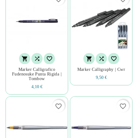






Marker Calligrafico
Marker Calligraphy | Cwr
Fudenosuke Punta Rigida |
9,50 €
Tombow
4,10 €
favorite_border
favorite_border