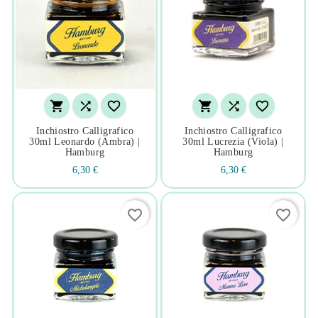






Inchiostro Calligrafico
Inchiostro Calligrafico
30ml Leonardo (ambra) |
30ml Lucrezia (viola) |
Hamburg
Hamburg
6,30 €
6,30 €
favorite_border
favorite_border