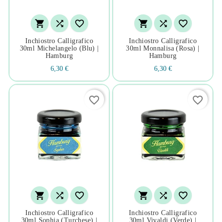






Inchiostro Calligrafico
Inchiostro Calligrafico
30ml Michelangelo (blu) |
30ml Monnalisa (rosa) |
Hamburg
Hamburg
6,30 €
6,30 €
favorite_border
favorite_border






Inchiostro Calligrafico
Inchiostro Calligrafico
30ml Sophia (turchese) |
30ml Vivaldi (verde) |