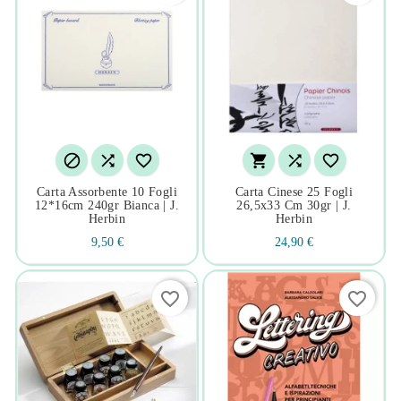






Carta Assorbente 10 Fogli
Carta Cinese 25 Fogli
12*16cm 240gr Bianca | J.
26,5x33 Cm 30gr | J.
Herbin
Herbin
9,50 €
24,90 €
favorite_border
favorite_border