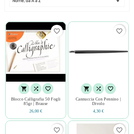

Nome, da A a Z
favorite_border
favorite_border






Blocco Calligrafia 50 Fogli
Cannuccia Con Pennino |
85gr | Brause
Divolo
26,00 €
4,30 €
favorite_border
favorite_border