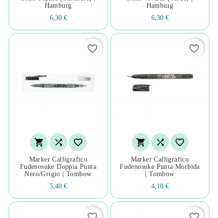
Hamburg
Hamburg
6,30 €
6,30 €
favorite_border
favorite_border






Marker Calligrafico
Marker Calligrafico
Fudenosuke Doppia Punta
Fudenosuke Punta Morbida
Nero/grigio | Tombow
| Tombow
5,40 €
4,10 €
favorite_border
favorite_border