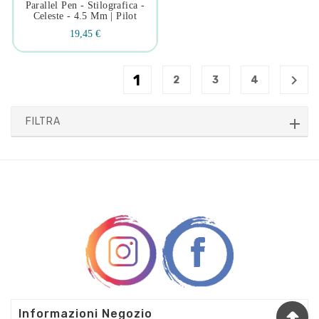
Parallel Pen - Stilografica -
Celeste - 4.5 Mm | Pilot
19,45 €
1

2
3
4
FILTRA

Informazioni Negozio