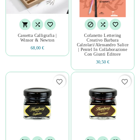






Cassetta Calligrafia |
Cofanetto Lettering
Winsor & Newton
Creativo Barbara
Calzolari/alessandro Salice
68,00 €
| Pentel In Collaborazione
Con Giunti Editore
30,50 €
favorite_border
favorite_border