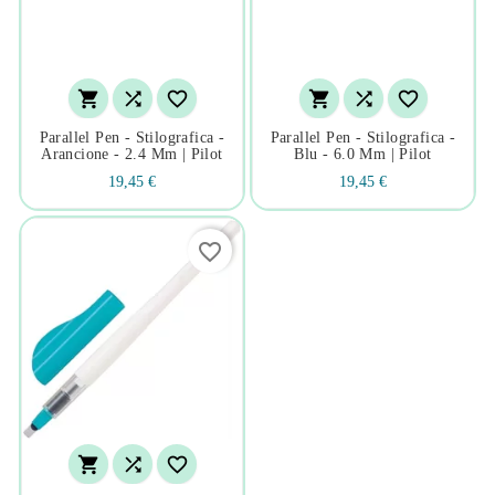






Parallel Pen - Stilografica -
Parallel Pen - Stilografica -
Arancione - 2.4 Mm | Pilot
Blu - 6.0 Mm | Pilot
19,45 €
19,45 €
favorite_border


