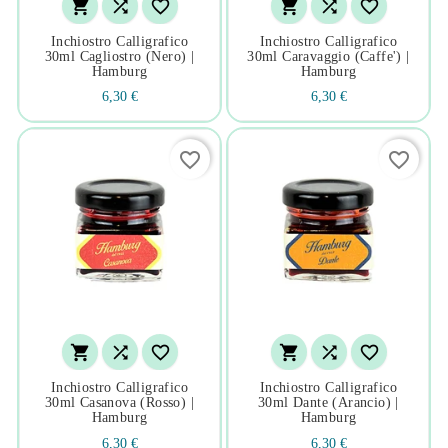






Inchiostro Calligrafico
Inchiostro Calligrafico
30ml Cagliostro (nero) |
30ml Caravaggio (caffe') |
Hamburg
Hamburg
6,30 €
6,30 €
favorite_border
favorite_border






Inchiostro Calligrafico
Inchiostro Calligrafico
30ml Casanova (rosso) |
30ml Dante (arancio) |
Hamburg
Hamburg
6,30 €
6,30 €