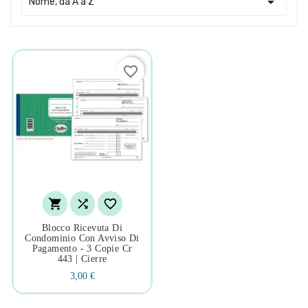

Nome, da A a Z
favorite_border



Blocco Ricevuta Di
Condominio Con Avviso Di
Pagamento - 3 Copie Cr
443 | Cierre
3,00 €