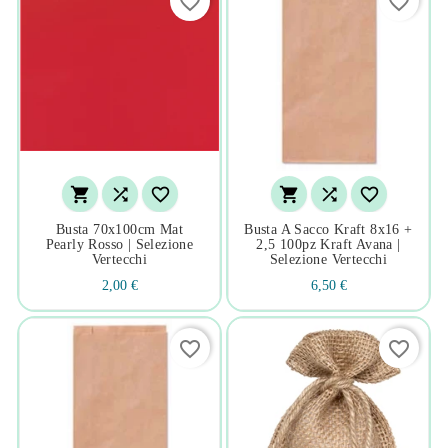
favorite_border
favorite_border






Busta 70x100cm Mat
Busta A Sacco Kraft 8x16 +
Pearly Rosso | Selezione
2,5 100pz Kraft Avana |
Vertecchi
Selezione Vertecchi
2,00 €
6,50 €
favorite_border
favorite_border