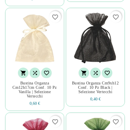
favorite_border
favorite_border






Bustina Organza
Bustina Organza Cm9xh12
Cm12h17cm Conf. 10 Pz
Conf. 10 Pz Black |
Vanilla | Selezione
Selezione Vertecchi
Vertecchi
0,40 €
0,60 €
favorite_border
favorite_border