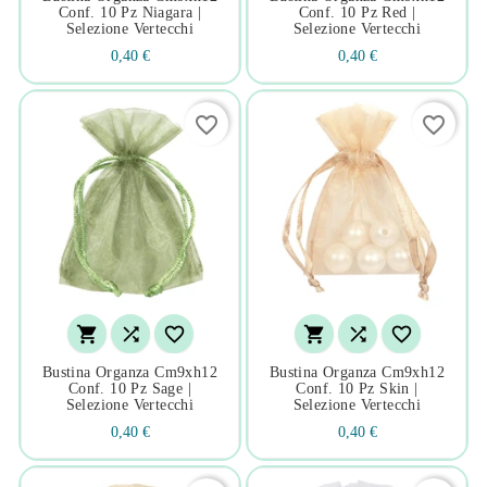
Conf. 10 Pz Niagara |
Conf. 10 Pz Red |
Selezione Vertecchi
Selezione Vertecchi
0,40 €
0,40 €
favorite_border
favorite_border






Bustina Organza Cm9xh12
Bustina Organza Cm9xh12
Conf. 10 Pz Sage |
Conf. 10 Pz Skin |
Selezione Vertecchi
Selezione Vertecchi
0,40 €
0,40 €