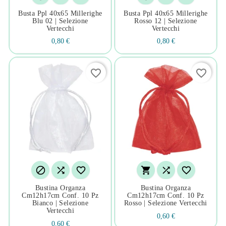
Busta Ppl 40x65 Millerighe
Busta Ppl 40x65 Millerighe
Blu 02 | Selezione
Rosso 12 | Selezione
Vertecchi
Vertecchi
0,80 €
0,80 €
favorite_border
favorite_border






Bustina Organza
Bustina Organza
Cm12h17cm Conf. 10 Pz
Cm12h17cm Conf. 10 Pz
Bianco | Selezione
Rosso | Selezione Vertecchi
Vertecchi
0,60 €
0,60 €