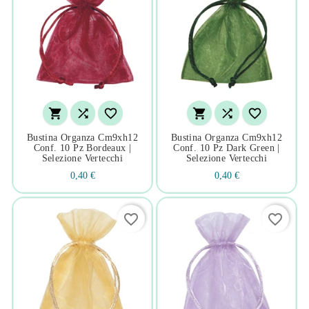






Bustina Organza Cm9xh12
Bustina Organza Cm9xh12
Conf. 10 Pz Bordeaux |
Conf. 10 Pz Dark Green |
Selezione Vertecchi
Selezione Vertecchi
0,40 €
0,40 €
favorite_border
favorite_border