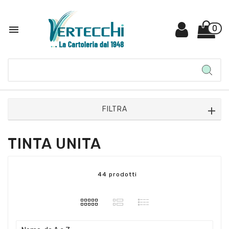

0
FILTRA
TINTA UNITA
44 prodotti