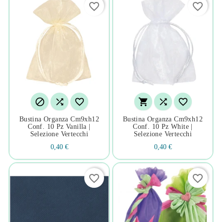
favorite_border
favorite_border






Bustina Organza Cm9xh12
Bustina Organza Cm9xh12
Conf. 10 Pz Vanilla |
Conf. 10 Pz White |
Selezione Vertecchi
Selezione Vertecchi
0,40 €
0,40 €
favorite_border
favorite_border