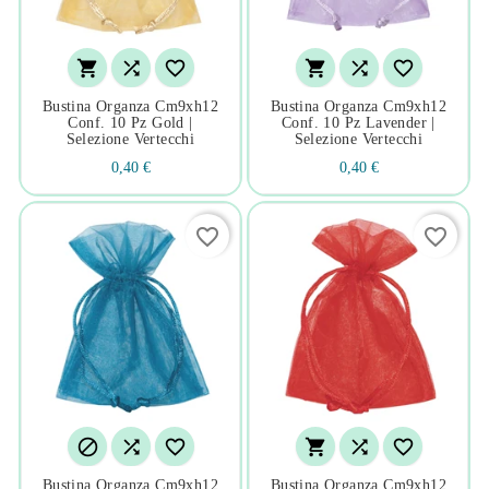






Bustina Organza Cm9xh12
Bustina Organza Cm9xh12
Conf. 10 Pz Gold |
Conf. 10 Pz Lavender |
Selezione Vertecchi
Selezione Vertecchi
0,40 €
0,40 €
favorite_border
favorite_border






Bustina Organza Cm9xh12
Bustina Organza Cm9xh12