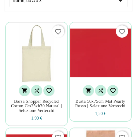

Nome, da A a Z
favorite_border
favorite_border






Borsa Shopper Recycled
Busta 50x75cm Mat Pearly
Cotton Cm25xh30 Natural |
Rosso | Selezione Vertecchi
Selezione Vertecchi
1,20 €
1,90 €