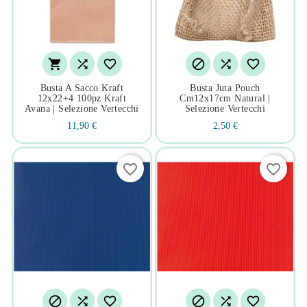






Busta A Sacco Kraft
Busta Juta Pouch
12x22+4 100pz Kraft
Cm12x17cm Natural |
Avana | Selezione Vertecchi
Selezione Vertecchi
11,90 €
2,50 €
favorite_border
favorite_border





