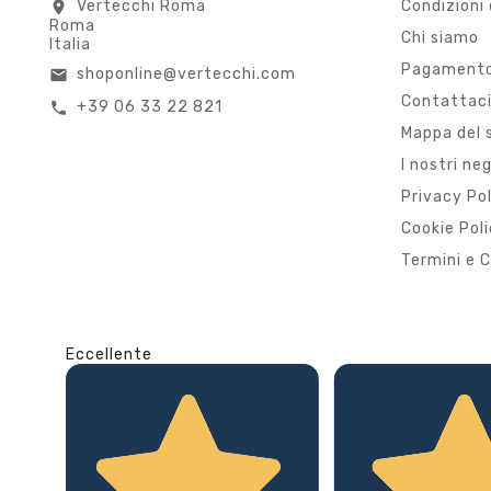
Vertecchi Roma
Condizioni 
location_on
Roma
Chi siamo
Italia
Pagamento
shoponline@vertecchi.com
email
Contattac
+39 06 33 22 821
call
Mappa del 
I nostri ne
Privacy Po
Cookie Pol
Termini e C
Eccellente