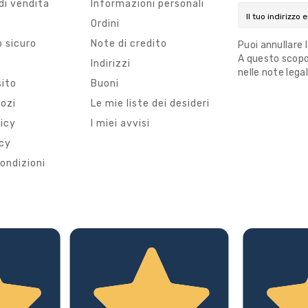
di vendita
Informazioni personali
Ordini
 sicuro
Note di credito
Puoi annullare 
A questo scopo,
i
Indirizzi
nelle note legal
sito
Buoni
gozi
Le mie liste dei desideri
licy
I miei avvisi
icy
ondizioni