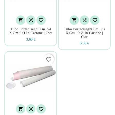






Tubo Portadisegni Cm. 54
Tubo Portadisegni Cm. 73
X Cm.6 Ø In Cartone | Cwr
X Cm.10 Ø In Cartone |
Cwr
3,60 €
6,50 €
favorite_border


