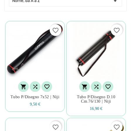

Nome, da A a Z
favorite_border
favorite_border






Tubo P/disegno 7x52 | Niji
Tubo P/disegno D.10
Cm.76/130 | Niji
9,50 €
16,90 €
favorite_border
favorite_border