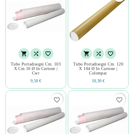






Tubo Portadisegni Cm. 103
Tubo Portadisegni Cm. 120
X Cm.10 Ø In Cartone |
X 104 Ø In Cartone |
Cwr
Colompac
9,50 €
10,30 €
favorite_border
favorite_border