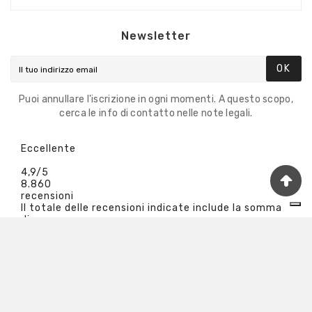
Newsletter
OK
Puoi annullare l'iscrizione in ogni momenti. A questo scopo,
cerca le info di contatto nelle note legali.
Eccellente
4,9
/5
8.860
recensioni
Il totale delle recensioni indicate include la somma
di:
Recensioni Feedaty
3850
Recensioni Ebay
5010
Le nostre recensioni a 4 e 5 stelle.
Clicca qui per leggerle tutte >