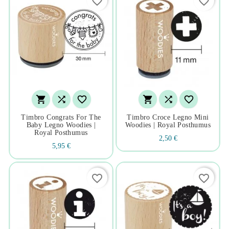
favorite_border
favorite_border






Timbro Congrats For The
Timbro Croce Legno Mini
Baby Legno Woodies |
Woodies | Royal Posthumus
Royal Posthumus
2,50 €
5,95 €
favorite_border
favorite_border