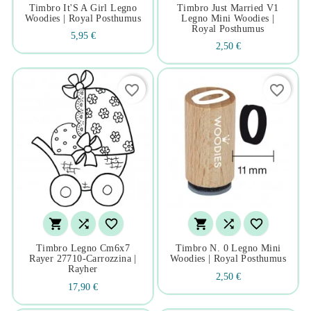
Timbro It'S A Girl Legno
Timbro Just Married V1
Woodies | Royal Posthumus
Legno Mini Woodies |
Royal Posthumus
5,95 €
2,50 €
favorite_border
favorite_border






Timbro Legno Cm6x7
Timbro N. 0 Legno Mini
Rayer 27710-Carrozzina |
Woodies | Royal Posthumus
Rayher
2,50 €
17,90 €