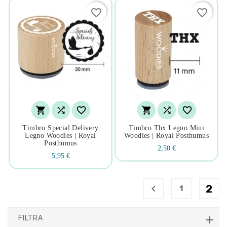
favorite_border
favorite_border






Timbro Special Delivery
Timbro Thx Legno Mini
Legno Woodies | Royal
Woodies | Royal Posthumus
Posthumus
2,50 €
5,95 €

2
1
FILTRA