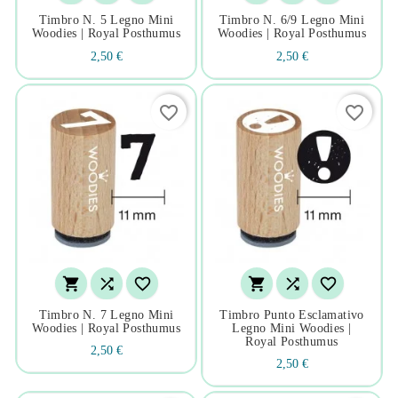
Timbro N. 5 Legno Mini
Timbro N. 6/9 Legno Mini
Woodies | Royal Posthumus
Woodies | Royal Posthumus
2,50 €
2,50 €
favorite_border
favorite_border






Timbro N. 7 Legno Mini
Timbro Punto Esclamativo
Woodies | Royal Posthumus
Legno Mini Woodies |
Royal Posthumus
2,50 €
2,50 €