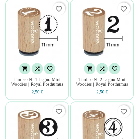
favorite_border
favorite_border






Timbro N. 1 Legno Mini
Timbro N. 2 Legno Mini
Woodies | Royal Posthumus
Woodies | Royal Posthumus
2,50 €
2,50 €
favorite_border
favorite_border