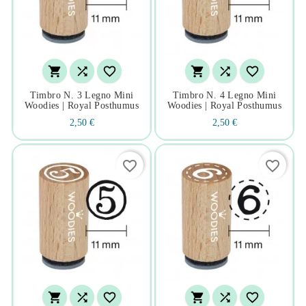






Timbro N. 3 Legno Mini
Timbro N. 4 Legno Mini
Woodies | Royal Posthumus
Woodies | Royal Posthumus
2,50 €
2,50 €
favorite_border
favorite_border





