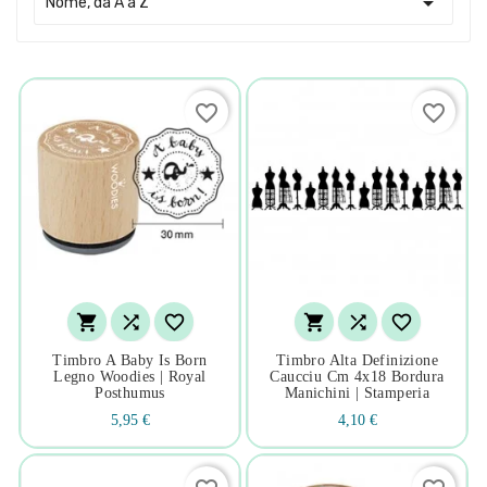

Nome, da A a Z
favorite_border
favorite_border






Timbro A Baby Is Born
Timbro Alta Definizione
Legno Woodies | Royal
Caucciu Cm 4x18 Bordura
Posthumus
Manichini | Stamperia
5,95 €
4,10 €