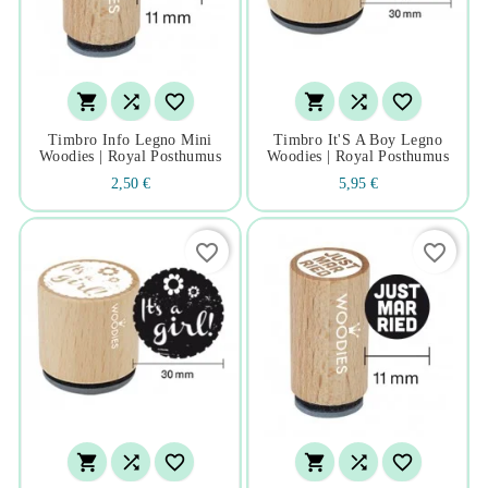






Timbro Info Legno Mini
Timbro It'S A Boy Legno
Woodies | Royal Posthumus
Woodies | Royal Posthumus
2,50 €
5,95 €
favorite_border
favorite_border





