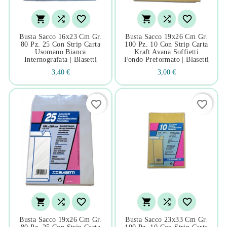






Busta Sacco 16x23 Cm Gr.
Busta Sacco 19x26 Cm Gr.
80 Pz. 25 Con Strip Carta
100 Pz. 10 Con Strip Carta
Usomano Bianca
Kraft Avana Soffietti
Internografata | Blasetti
Fondo Preformato | Blasetti
3,40 €
3,00 €
favorite_border
favorite_border






Busta Sacco 19x26 Cm Gr.
Busta Sacco 23x33 Cm Gr.