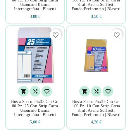
80 Pz. 25 Con Strip Carta
100 Pz. 10 Con Strip Carta
Usomano Bianca
Kraft Avana Soffietti
Internografata | Blasetti
Fondo Preformato | Blasetti
3,80 €
3,50 €
favorite_border
favorite_border






Busta Sacco 23x33 Cm Gr.
Busta Sacco 25x35 Cm Gr.
80 Pz. 25 Con Strip Carta
100 Pz. 10 Con Strip Carta
Usomano Bianca
Kraft Avana Soffietti
Internografata | Blasetti
Fondo Preformato | Blasetti
5,00 €
4,20 €