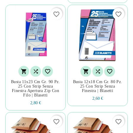
favorite_border
favorite_border






Busta 11x23 Cm Gr. 90 Pz.
Busta 12x18 Cm Gr. 80 Pz.
25 Con Strip Senza
25 Con Strip Senza
Finestra Apertura Zip Con
Finestra | Blasetti
Filo | Blasetti
2,60 €
2,80 €
favorite_border
favorite_border