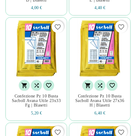
D | Blasetti
E | Blasetti
4,00 €
4,40 €
favorite_border
favorite_border






Confezione Pz 10 Busta
Confezione Pz 10 Busta
Sacboll Avana Utile 23x33
Sacboll Avana Utile 27x36
Fg | Blasetti
H | Blasetti
5,20 €
6,40 €
favorite_border
favorite_border