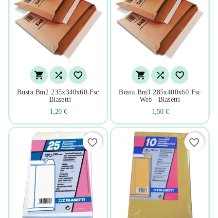






Busta Bm2 235x340x60 Fsc
Busta Bm3 285x400x60 Fsc
| Blasetti
Web | Blasetti
1,20 €
1,50 €
favorite_border
favorite_border