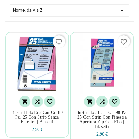

Nome, da A a Z
favorite_border
favorite_border






Busta 11,4x16,2 Cm Gr. 80
Busta 11x23 Cm Gr. 90 Pz.
Pz. 25 Con Strip Senza
25 Con Strip Con Finestra
Finestra | Blasetti
Apertura Zip Con Filo |
Blasetti
2,50 €
2,90 €