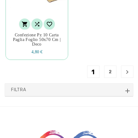



Confezione Pz 10 Carta
Paglia Foglio 50x70 Cm |
Deco
4,80 €
1

2
FILTRA