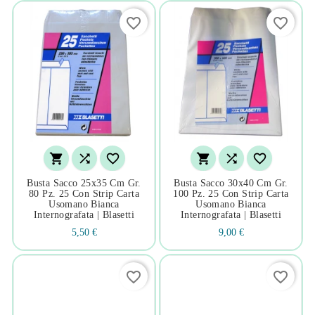
favorite_border
favorite_border






Busta Sacco 25x35 Cm Gr.
Busta Sacco 30x40 Cm Gr.
80 Pz. 25 Con Strip Carta
100 Pz. 25 Con Strip Carta
Usomano Bianca
Usomano Bianca
Internografata | Blasetti
Internografata | Blasetti
5,50 €
9,00 €
favorite_border
favorite_border