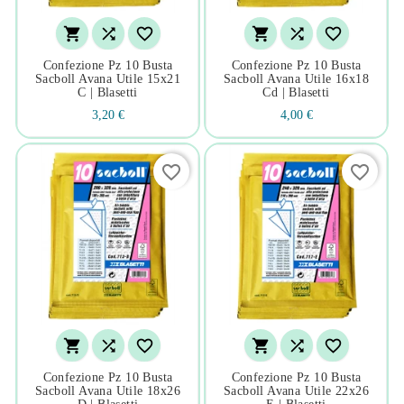






Confezione Pz 10 Busta
Confezione Pz 10 Busta
Sacboll Avana Utile 15x21
Sacboll Avana Utile 16x18
C | Blasetti
Cd | Blasetti
3,20 €
4,00 €
favorite_border
favorite_border






Confezione Pz 10 Busta
Confezione Pz 10 Busta
Sacboll Avana Utile 18x26
Sacboll Avana Utile 22x26