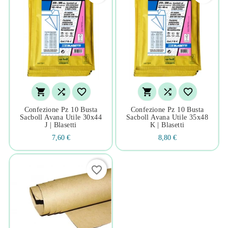






Confezione Pz 10 Busta
Confezione Pz 10 Busta
Sacboll Avana Utile 30x44
Sacboll Avana Utile 35x48
J | Blasetti
K | Blasetti
7,60 €
8,80 €
favorite_border