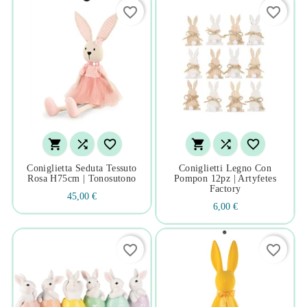
favorite_border
favorite_border






Coniglietta Seduta Tessuto
Coniglietti Legno Con
Rosa H75cm | Tonosutono
Pompon 12pz | Artyfetes
Factory
45,00 €
6,00 €
favorite_border
favorite_border