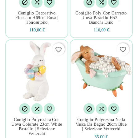






Coniglio Decorativo
Coniglio Poly Con Carretto
Floccato H69cm Rosa |
Uova Pastello H53 |
Tonosutono
Bianchi Dino
110,00 €
110,00 €
favorite_border
favorite_border






Coniglio Polyresina Con
Coniglio Polyresina Nella
Uova Colorate 23cm White
Vasca Da Bagno 20cm Blue
Pastello | Selezione
| Selezione Vertecchi
Vertecchi
35,00 €