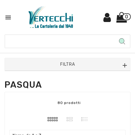

0
FILTRA
PASQUA
80 prodotti