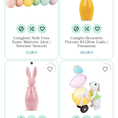






Coniglietti Nelle Uova
Coniglio Decorativo
Easter Multicolo 24cm |
Floccato H1320cm Giallo |
Selezione Vertecchi
Tonosutono
25,00 €
435,00 €
favorite_border
favorite_border