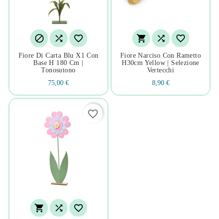






Fiore Di Carta Blu X1 Con
Fiore Narciso Con Rametto
Base H 180 Cm |
H30cm Yellow | Selezione
Tonosutono
Vertecchi
75,00 €
8,90 €
favorite_border


