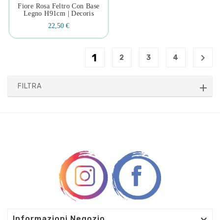
Fiore Rosa Feltro Con Base
Legno H91cm | Decoris
22,50 €
1

2
3
4
FILTRA

Informazioni Negozio