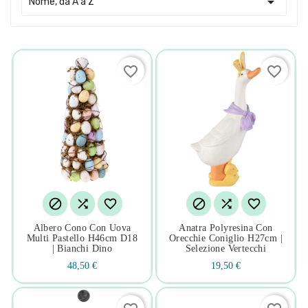

Nome, da A a Z
favorite_border
favorite_border






Albero Cono Con Uova
Anatra Polyresina Con
Multi Pastello H46cm D18
Orecchie Coniglio H27cm |
| Bianchi Dino
Selezione Vertecchi
48,50 €
19,50 €