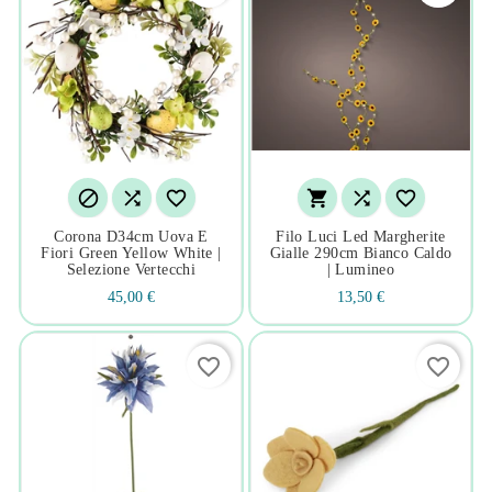






Corona D34cm Uova E
Filo Luci Led Margherite
Fiori Green Yellow White |
Gialle 290cm Bianco Caldo
Selezione Vertecchi
| Lumineo
45,00 €
13,50 €
favorite_border
favorite_border