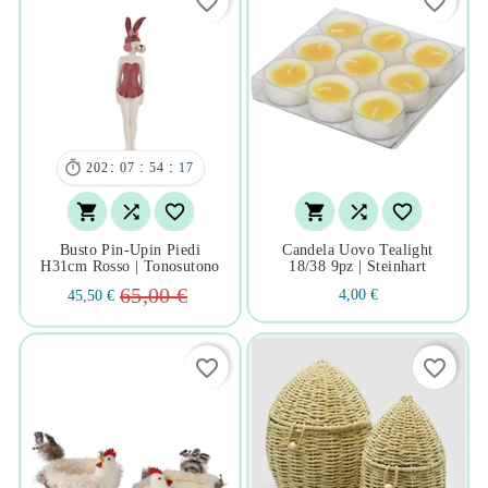
favorite_border
favorite_border

:
:
:
202
07
54
17






Busto Pin-Upin Piedi
Candela Uovo Tealight
H31cm Rosso | Tonosutono
18/38 9pz | Steinhart
65,00 €
4,00 €
45,50 €
favorite_border
favorite_border