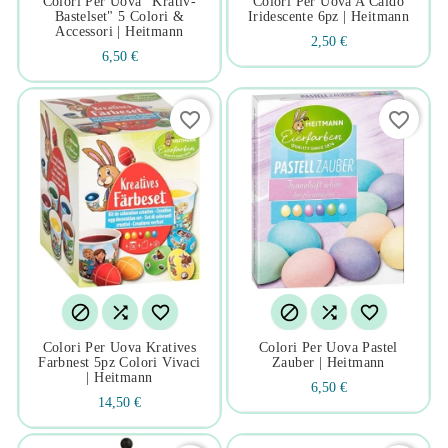
Colori Per Uova "krativ-
Colori Per Uova A Caldo
Bastelset" 5 Colori &
Iridescente 6pz | Heitmann
Accessori | Heitmann
2,50 €
6,50 €
favorite_border
favorite_border






Colori Per Uova Kratives
Colori Per Uova Pastel
Farbnest 5pz Colori Vivaci
Zauber | Heitmann
| Heitmann
6,50 €
14,50 €