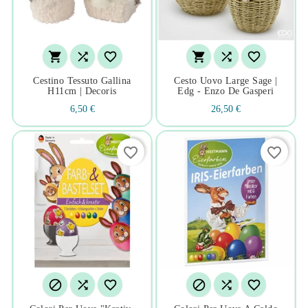






Cestino Tessuto Gallina
Cesto Uovo Large Sage |
H11cm | Decoris
Edg - Enzo De Gasperi
6,50 €
26,50 €
favorite_border
favorite_border





