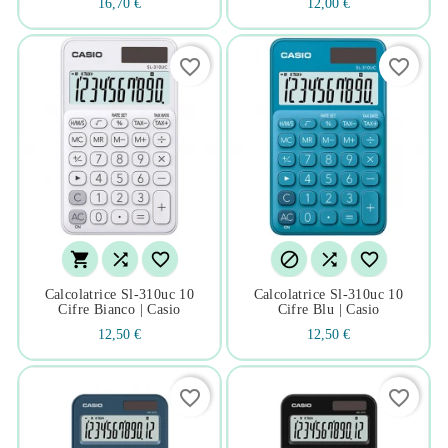
16,70 €
12,00 €
favorite_border
favorite_border






Calcolatrice Sl-310uc 10
Calcolatrice Sl-310uc 10
Cifre Bianco | Casio
Cifre Blu | Casio
12,50 €
12,50 €
favorite_border
favorite_border