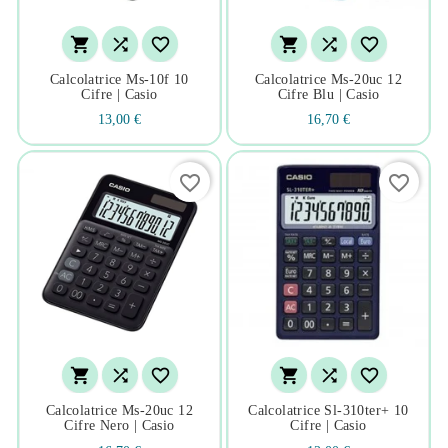






Calcolatrice Ms-10f 10
Calcolatrice Ms-20uc 12
Cifre | Casio
Cifre Blu | Casio
13,00 €
16,70 €
favorite_border
favorite_border






Calcolatrice Ms-20uc 12
Calcolatrice Sl-310ter+ 10
Cifre Nero | Casio
Cifre | Casio