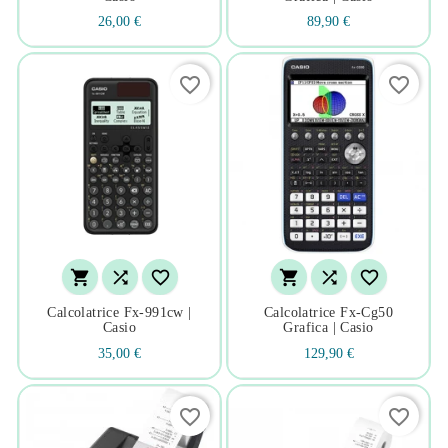
26,00 €
89,90 €
favorite_border
favorite_border






Calcolatrice Fx-991cw |
Calcolatrice Fx-Cg50
Casio
Grafica | Casio
35,00 €
129,90 €
favorite_border
favorite_border