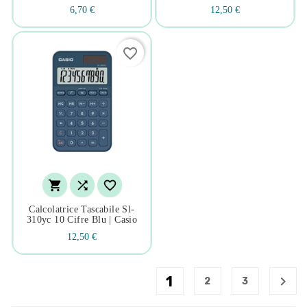
6,70 €
12,50 €
favorite_border



Calcolatrice Tascabile Sl-
310yc 10 Cifre Blu | Casio
12,50 €
1

2
3