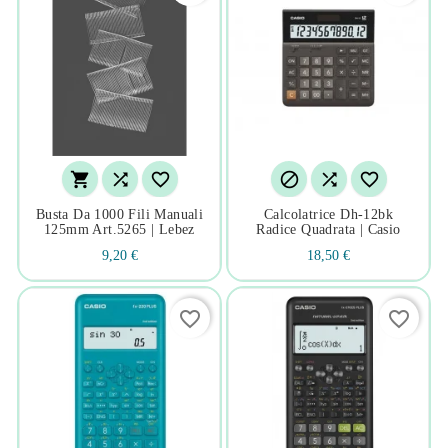






Busta Da 1000 Fili Manuali
Calcolatrice Dh-12bk
125mm Art.5265 | Lebez
Radice Quadrata | Casio
9,20 €
18,50 €
favorite_border
favorite_border