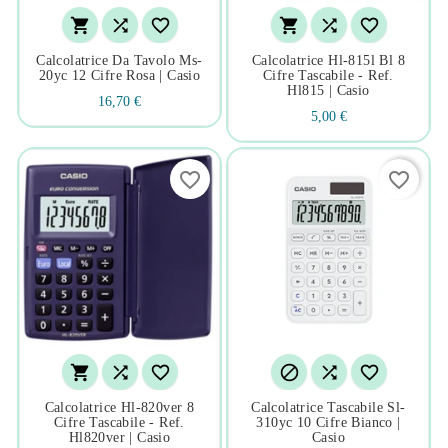






Calcolatrice Da Tavolo Ms-
Calcolatrice Hl-815l Bl 8
20yc 12 Cifre Rosa | Casio
Cifre Tascabile - Ref.
Hl815 | Casio
16,70 €
5,00 €
favorite_border
favorite_border






Calcolatrice Hl-820ver 8
Calcolatrice Tascabile Sl-
Cifre Tascabile - Ref.
310yc 10 Cifre Bianco |
Hl820ver | Casio
Casio