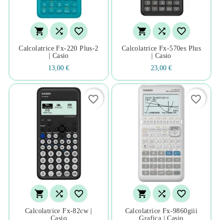






Calcolatrice Fx-220 Plus-2
Calcolatrice Fx-570es Plus
| Casio
| Casio
13,00 €
23,00 €
favorite_border
favorite_border






Calcolatrice Fx-82cw |
Calcolatrice Fx-9860giii
Casio
Grafica | Casio