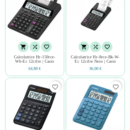






Calcolatrice Hr-150rce-
Calcolatrice Hr-8rce-Bk-W-
Wb-Ec 12cifre | Casio
Ec 12cifre Nero | Casio
64,80 €
36,00 €
favorite_border
favorite_border