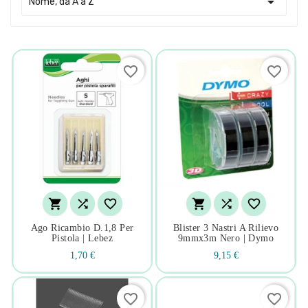

Nome, da A a Z
favorite_border
favorite_border






Ago Ricambio D.1,8 Per
Blister 3 Nastri A Rilievo
Pistola | Lebez
9mmx3m Nero | Dymo
1,70 €
9,15 €
favorite_border
favorite_border