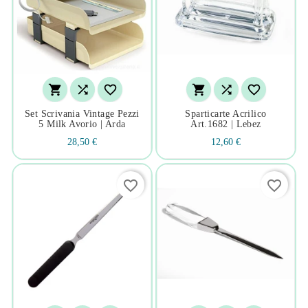






Set Scrivania Vintage Pezzi
Sparticarte Acrilico
5 Milk Avorio | Arda
Art.1682 | Lebez
28,50 €
12,60 €
favorite_border
favorite_border