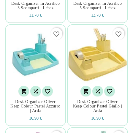
Desk Organizer In Acrilico
Desk Organizer In Acrilico
3 Scomparti | Lebez
5 Scomparti | Lebez
11,70 €
13,70 €
favorite_border
favorite_border






Desk Organizer Oliver
Desk Organizer Oliver
Keep Colour Pastel Azzurro
Keep Colour Pastel Giallo |
| Arda
Arda
16,90 €
16,90 €