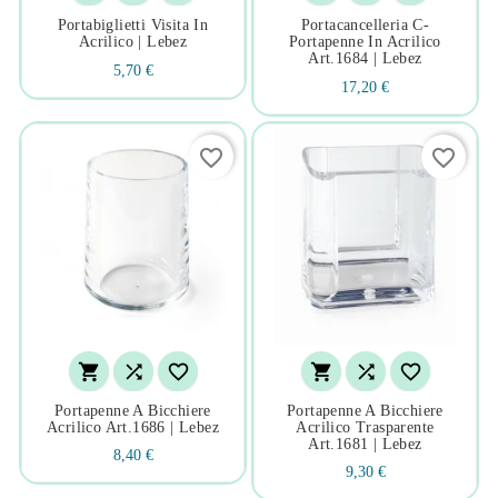
Portabiglietti Visita In
Portacancelleria C-
Acrilico | Lebez
Portapenne In Acrilico
Art.1684 | Lebez
5,70 €
17,20 €
favorite_border
favorite_border






Portapenne A Bicchiere
Portapenne A Bicchiere
Acrilico Art.1686 | Lebez
Acrilico Trasparente
Art.1681 | Lebez
8,40 €
9,30 €