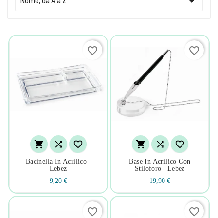

Nome, da A a Z
favorite_border
favorite_border






Bacinella In Acrilico |
Base In Acrilico Con
Lebez
Stiloforo | Lebez
9,20 €
19,90 €
favorite_border
favorite_border