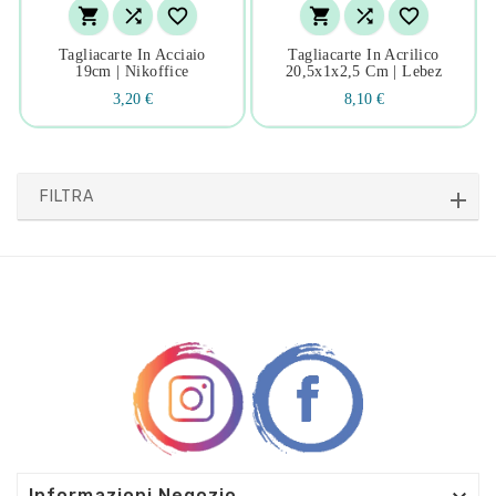






Tagliacarte In Acciaio
Tagliacarte In Acrilico
19cm | Nikoffice
20,5x1x2,5 Cm | Lebez
3,20 €
8,10 €
FILTRA
Informazioni Negozio