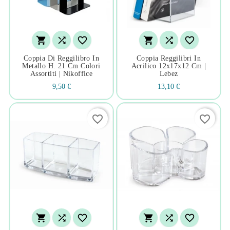






Coppia Di Reggilibro In
Coppia Reggilibri In
Metallo H. 21 Cm Colori
Acrilico 12x17x12 Cm |
Assortiti | Nikoffice
Lebez
9,50 €
13,10 €
favorite_border
favorite_border





