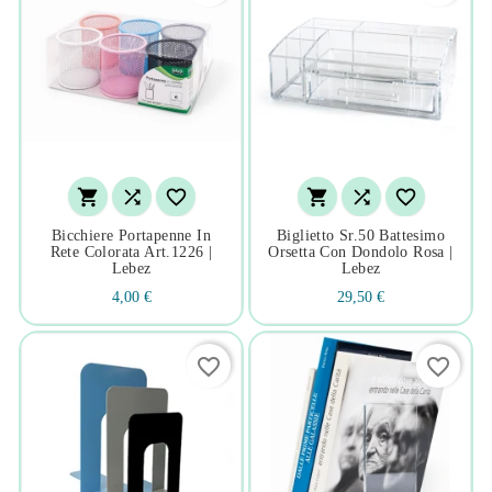






Bicchiere Portapenne In
Biglietto Sr.50 Battesimo
Rete Colorata Art.1226 |
Orsetta Con Dondolo Rosa |
Lebez
Lebez
4,00 €
29,50 €
favorite_border
favorite_border