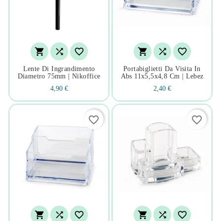






Lente Di Ingrandimento
Portabiglietti Da Visita In
Diametro 75mm | Nikoffice
Abs 11x5,5x4,8 Cm | Lebez
4,90 €
2,40 €
favorite_border
favorite_border





