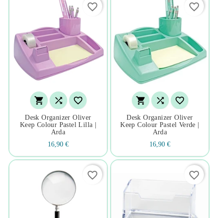
favorite_border
favorite_border






Desk Organizer Oliver
Desk Organizer Oliver
Keep Colour Pastel Lilla |
Keep Colour Pastel Verde |
Arda
Arda
16,90 €
16,90 €
favorite_border
favorite_border