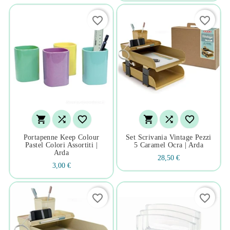
favorite_border
favorite_border






Portapenne Keep Colour
Set Scrivania Vintage Pezzi
Pastel Colori Assortiti |
5 Caramel Ocra | Arda
Arda
28,50 €
3,00 €
favorite_border
favorite_border