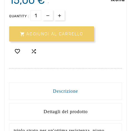
15,00 €
.
QUANTITY :

AGGIUNGI AL CARRELLO


Descrizione
Dettagli del prodotto
triplo strato per un'ottima resistenza. piano