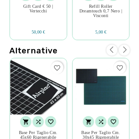
Gift Card € 50 |
Refill Roller
Vertecchi
Dreamtouch 0,7 Nero |
Visconti
50,00 €
5,00 €
Alternative
favorite_border
favorite_border






Base Per Taglio Cm.
Base Per Taglio Cm.
45x60 Rigenerabile
30x45 Rigenerabile