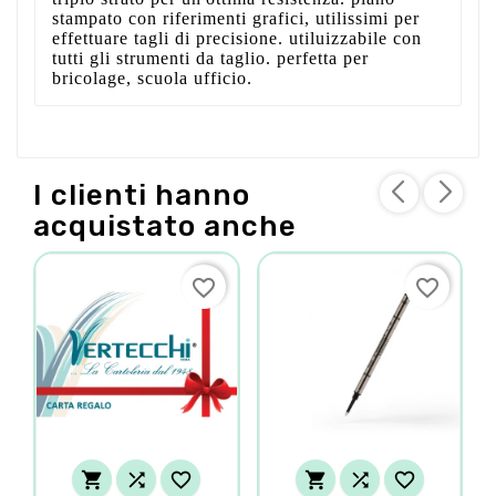
stampato con riferimenti grafici, utilissimi per
effettuare tagli di precisione. utiluizzabile con
tutti gli strumenti da taglio. perfetta per
bricolage, scuola ufficio.
I clienti hanno
acquistato anche
favorite_border
favorite_border





