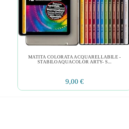
 In
MATITA COLORATA ACQUARELLABILE -




STABILOAQUACOLOR ARTY- S...
9,00 €