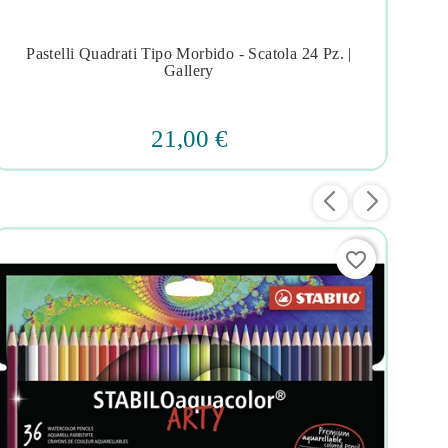
Pastelli Quadrati Tipo Morbido - Scatola 24 Pz. |
Alb




Gallery
21,00 €
favorite_border