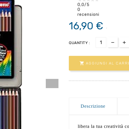
0,0
/5
0
recensioni
16,90 €
.
QUANTITY :

AGGIUNGI AL CARR
Descrizione
libera la tua creatività 