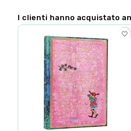
I clienti hanno acquistato a
favorite_border
favorite_border