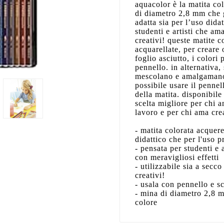
aquacolor è la matita col
di diametro 2,8 mm che g
adatta sia per l’uso dida
studenti e artisti che ama
creativi! queste matite c
acquarellate, per creare 
foglio asciutto, i colori
pennello. in alternativa, 
mescolano e amalgamano
possibile usare il pennel
della matita. disponibile
scelta migliore per chi a
lavoro e per chi ama cre
- matita colorata acquerel
didattico che per l'uso p
- pensata per studenti e 
con meravigliosi effetti
- utilizzabile sia a secco
creativi!
- usala con pennello e sc
- mina di diametro 2,8 m
colore