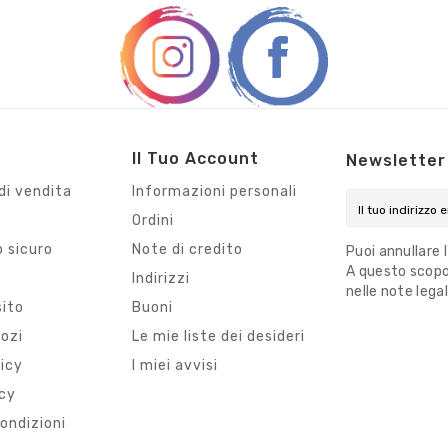
Il Tuo Account
Newsletter
di vendita
Informazioni personali
Ordini
 sicuro
Note di credito
Puoi annullare 
A questo scopo,
i
Indirizzi
nelle note legal
sito
Buoni
gozi
Le mie liste dei desideri
licy
I miei avvisi
icy
ondizioni