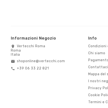
Informazioni Negozio
Info
Vertecchi Roma
Condizioni 
location_on
Roma
Chi siamo
Italia
Pagamento
shoponline@vertecchi.com
email
Contattac
+39 06 33 22 821
call
Mappa del 
I nostri ne
Privacy Po
Cookie Pol
Termini e C