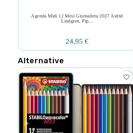
ebeo
Agenda Midi 12 Mesi Giornaliera 2027 Astrid




Lindgren, Pip...
24,95 €
Alternative
favorite_border
favorite_border