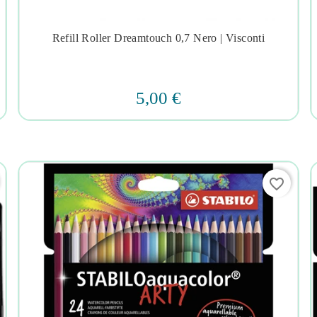
Refill Roller Dreamtouch 0,7 Nero | Visconti




5,00 €
favorite_border