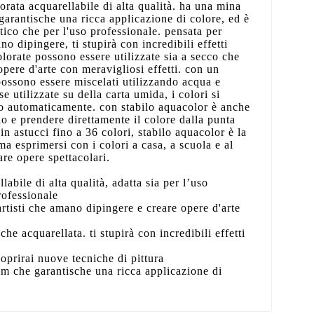
orata acquarellabile di alta qualità. ha una mina
arantische una ricca applicazione di colore, ed è
ttico che per l'uso professionale. pensata per
no dipingere, ti stupirà con incredibili effetti
olorate possono essere utilizzate sia a secco che
opere d'arte con meravigliosi effetti. con un
 possono essere miscelati utilizzando acqua e
se utilizzate su della carta umida, i colori si
 automaticamente. con stabilo aquacolor è anche
lo e prendere direttamente il colore dalla punta
 in astucci fino a 36 colori, stabilo aquacolor è la
ma esprimersi con i colori a casa, a scuola e al
are opere spettacolari.
labile di alta qualità, adatta sia per l’uso
rofessionale
artisti che amano dipingere e creare opere d'arte
 che acquarellata. ti stupirà con incredibili effetti
oprirai nuove tecniche di pittura
m che garantische una ricca applicazione di