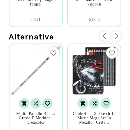
Filippi
Visconti
2,60 €
5,00 €
Alternative
favorite_border
favorite_border






Matita Pastello Bianca
Confezione X-Sketch 12
Grassa E Morbida |
Matite Mega Set In
Cretacolor
Metallo | Creta...