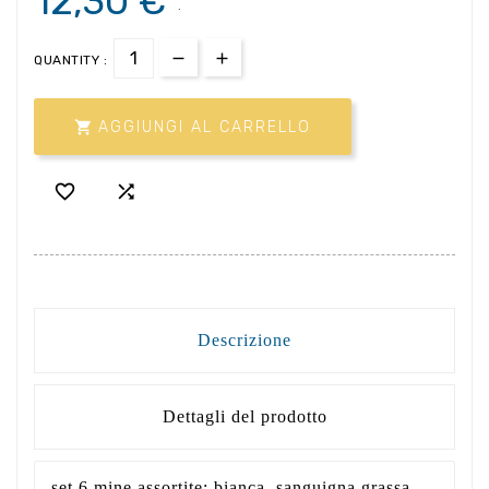
12,30 €
.
QUANTITY :

AGGIUNGI AL CARRELLO


Descrizione
Dettagli del prodotto
set 6 mine assortite: bianca, sanguigna grassa,