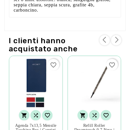
seppia chiara, seppia scura, grafite 4b,
carboncino.
I clienti hanno
acquistato anche
favorite_border
favorite_border






Agenda 7x13,5 Mensile
Refill Roller
Taschino Pvc | Cangini
Dreamtouch 0,7 Nero |