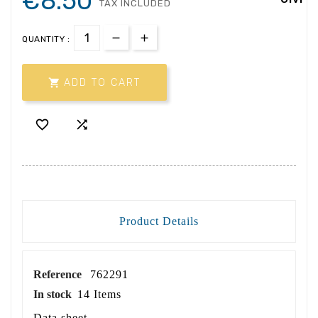
€8.50
TAX INCLUDED
QUANTITY :

ADD TO CART


Product Details
Reference
762291
In stock
14 Items
Data sheet