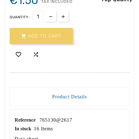
€1.50
TAX INCLUDED
QUANTITY :

ADD TO CART


Product Details
Reference
765130@2617
In stock
16 Items
Data sheet