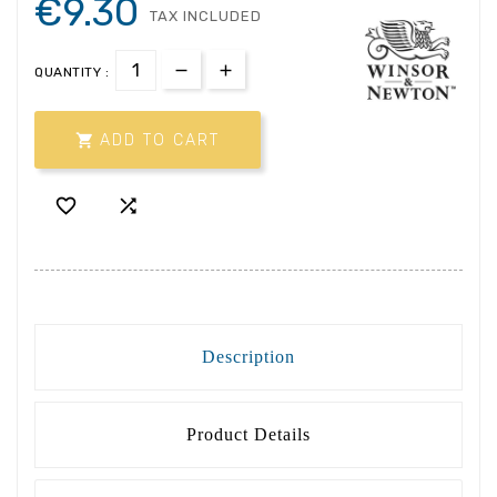
€9.30
TAX INCLUDED
QUANTITY :

ADD TO CART


Description
Product Details